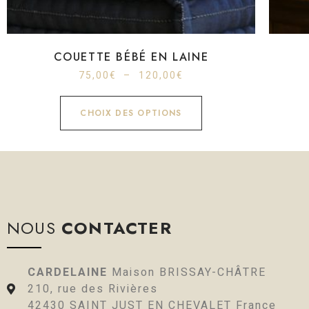
COUETTE BÉBÉ EN LAINE
75,00
€
–
120,00
€
CHOIX DES OPTIONS
NOUS
CONTACTER
CARDELAINE
Maison BRISSAY-CHÂTRE
210, rue des Rivières
42430 SAINT JUST EN CHEVALET France