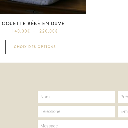
COUETTE BÉBÉ EN DUVET
140,00
€
–
220,00
€
CHOIX DES OPTIONS