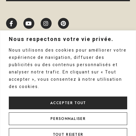
Nous respectons votre vie privée.
Nous utilisons des cookies pour améliorer votre
expérience de navigation, diffuser des
publicités ou des contenus personnalisés et
analyser notre trafic. En cliquant sur « Tout
accepter », vous consentez à notre utilisation
des cookies.
ACCEPTER TOUT
COPYRIGHT © 2023 CARDELAINE |
MENTIONS LÉGALES
|
PERSONNALISER
POLITIQUE DE CONFIDENTIALITÉ
|
CONDITIONS
GENERALES DE VENTE
| CRÉÉ PAR SITE LINE,
AGENCE
WEB
TOUT REJETER