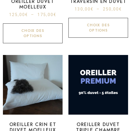
OREILLER DUVET
TRAVERSIN EN DUVET
MOELLEUX
130,00
€
–
250,00
€
125,00
€
–
175,00
€
CHOIX DES
OPTIONS
CHOIX DES
OPTIONS
OREILLER CRIN ET
OREILLER DUVET
DUVET MOELLEUX
TRIPLE CHAMBRE