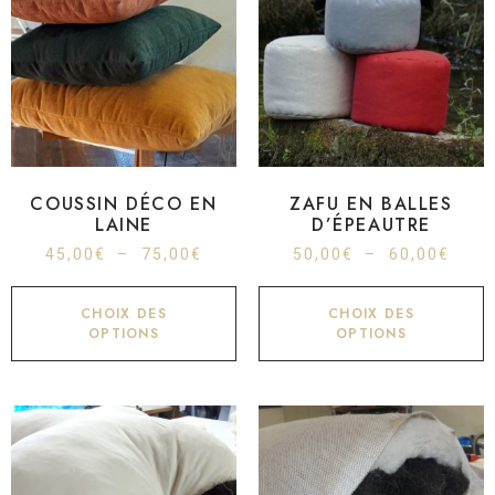
COUSSIN DÉCO EN
ZAFU EN BALLES
LAINE
D’ÉPEAUTRE
45,00
€
–
75,00
€
50,00
€
–
60,00
€
CHOIX DES
CHOIX DES
OPTIONS
OPTIONS