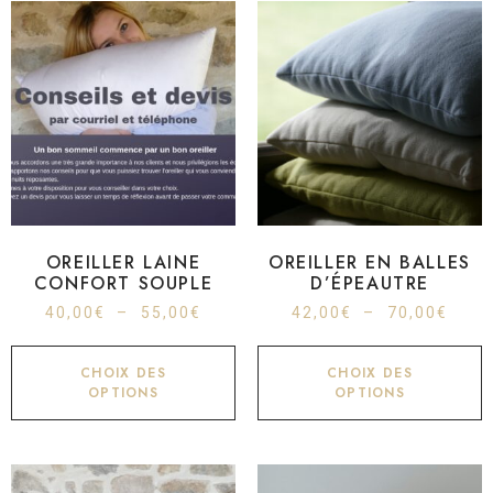
OREILLER LAINE
OREILLER EN BALLES
CONFORT SOUPLE
D’ÉPEAUTRE
40,00
€
–
55,00
€
42,00
€
–
70,00
€
CHOIX DES
CHOIX DES
OPTIONS
OPTIONS