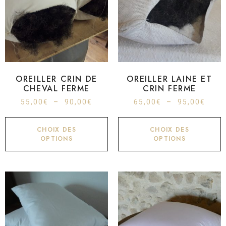
OREILLER CRIN DE
OREILLER LAINE ET
CHEVAL FERME
CRIN FERME
55,00
€
–
90,00
€
65,00
€
–
95,00
€
CHOIX DES
CHOIX DES
OPTIONS
OPTIONS