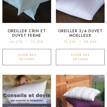
OREILLER CRIN ET
OREILLER 3/4 DUVET
DUVET FERME
MOELLEUX
66,67
€
–
75,00
€
70,00
€
–
98,00
€
CHOIX DES
CHOIX DES
OPTIONS
OPTIONS