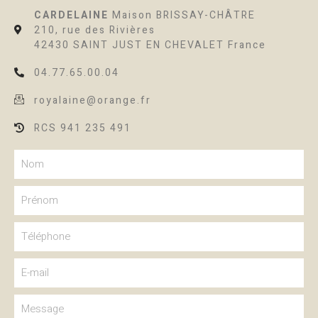
CARDELAINE
Maison BRISSAY-CHÂTRE
210, rue des Rivières
42430 SAINT JUST EN CHEVALET France
04.77.65.00.04
royalaine@orange.fr
RCS 941 235 491