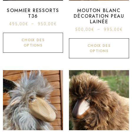
SOMMIER RESSORTS
MOUTON BLANC
T36
DÉCORATION PEAU
LAINÉE
495,00
€
–
950,00
€
500,00
€
–
995,00
€
CHOIX DES
OPTIONS
CHOIX DES
OPTIONS