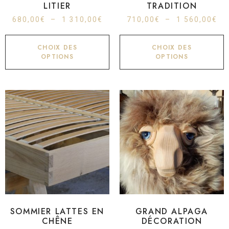
LITIER
TRADITION
680,00
€
–
1 310,00
€
710,00
€
–
1 560,00
€
CHOIX DES
CHOIX DES
OPTIONS
OPTIONS
SOMMIER LATTES EN
GRAND ALPAGA
CHÊNE
DÉCORATION