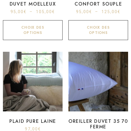
DUVET MOELLEUX
CONFORT SOUPLE
95,00
€
–
105,00
€
95,00
€
–
125,00
€
CHOIX DES
CHOIX DES
OPTIONS
OPTIONS
PLAID PURE LAINE
OREILLER DUVET 35 70
FERME
97,00
€