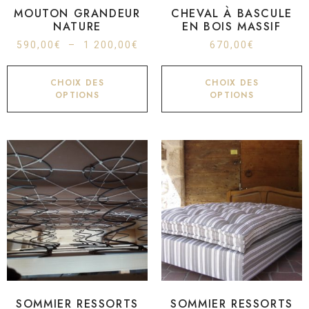
MOUTON GRANDEUR
CHEVAL À BASCULE
NATURE
EN BOIS MASSIF
590,00
€
–
1 200,00
€
670,00
€
CHOIX DES
CHOIX DES
OPTIONS
OPTIONS
SOMMIER RESSORTS
SOMMIER RESSORTS