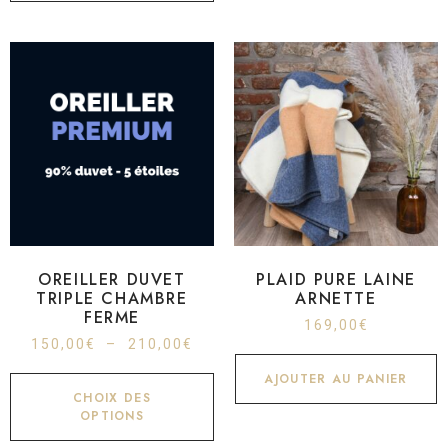
OREILLER DUVET
PLAID PURE LAINE
TRIPLE CHAMBRE
ARNETTE
FERME
169,00
€
150,00
€
–
210,00
€
AJOUTER AU PANIER
CHOIX DES
OPTIONS