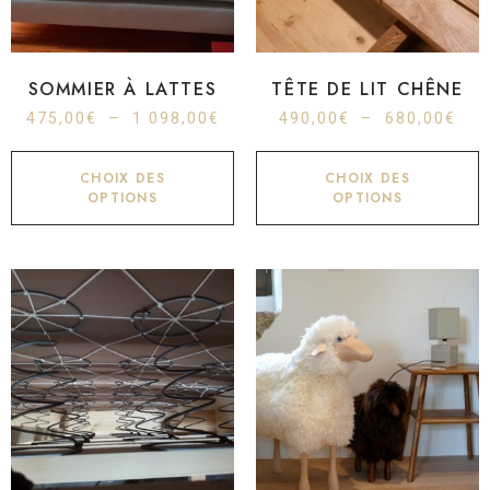
SOMMIER À LATTES
TÊTE DE LIT CHÊNE
475,00
€
–
1 098,00
€
490,00
€
–
680,00
€
CHOIX DES
CHOIX DES
OPTIONS
OPTIONS