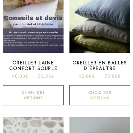
OREILLER LAINE
OREILLER EN BALLES
CONFORT SOUPLE
D’ÉPEAUTRE
40,00
€
–
55,00
€
42,00
€
–
70,00
€
CHOIX DES
CHOIX DES
OPTIONS
OPTIONS