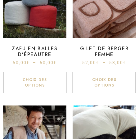
ZAFU EN BALLES
GILET DE BERGER
D’ÉPEAUTRE
FEMME
50,00
€
–
60,00
€
52,00
€
–
58,00
€
CHOIX DES
CHOIX DES
OPTIONS
OPTIONS