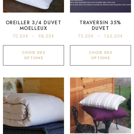
OREILLER 3/4 DUVET
TRAVERSIN 35%
MOELLEUX
DUVET
70,00
€
–
98,00
€
75,00
€
–
160,00
€
CHOIX DES
CHOIX DES
OPTIONS
OPTIONS