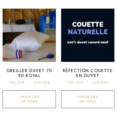
OREILLER DUVET 70
RÉFECTION COUETTE
90 ROYAL
EN DUVET
190,00
€
–
220,00
€
190,00
€
–
320,00
€
CHOIX DES
CHOIX DES
OPTIONS
OPTIONS