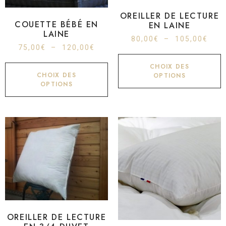
OREILLER DE LECTURE
COUETTE BÉBÉ EN
EN LAINE
LAINE
80,00
€
–
105,00
€
75,00
€
–
120,00
€
CHOIX DES
CHOIX DES
OPTIONS
OPTIONS
OREILLER DE LECTURE