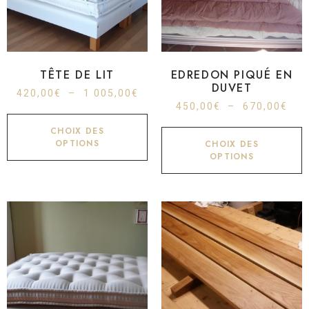
TÊTE DE LIT
EDREDON PIQUÉ EN
DUVET
420,00
€
–
1 005,00
€
450,00
€
–
670,00
€
CHOIX DES
OPTIONS
CHOIX DES
OPTIONS