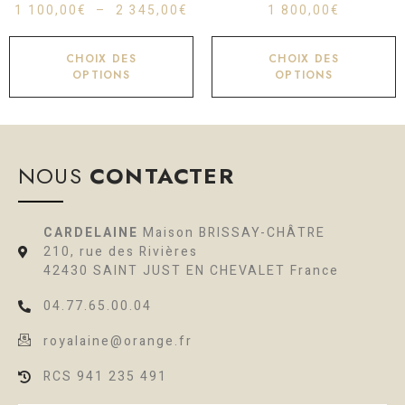
1 100,00
€
–
2 345,00
€
1 800,00
€
CHOIX DES
CHOIX DES
OPTIONS
OPTIONS
NOUS
CONTACTER
CARDELAINE
Maison BRISSAY-CHÂTRE
210, rue des Rivières
42430 SAINT JUST EN CHEVALET France
04.77.65.00.04
royalaine@orange.fr
RCS 941 235 491