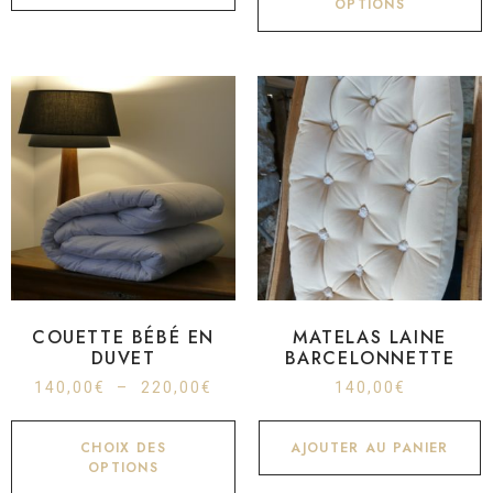
OPTIONS
COUETTE BÉBÉ EN
MATELAS LAINE
DUVET
BARCELONNETTE
140,00
€
–
220,00
€
140,00
€
CHOIX DES
AJOUTER AU PANIER
OPTIONS