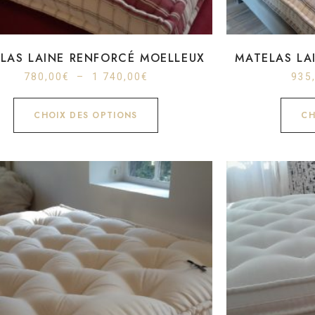
LAS LAINE RENFORCÉ MOELLEUX
MATELAS LA
780,00
€
–
1 740,00
€
935
CHOIX DES OPTIONS
CH