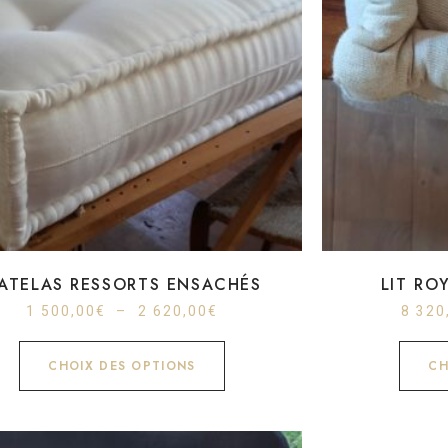
ATELAS RESSORTS ENSACHÉS
LIT RO
1 500,00
€
–
2 620,00
€
8 320
CHOIX DES OPTIONS
CH