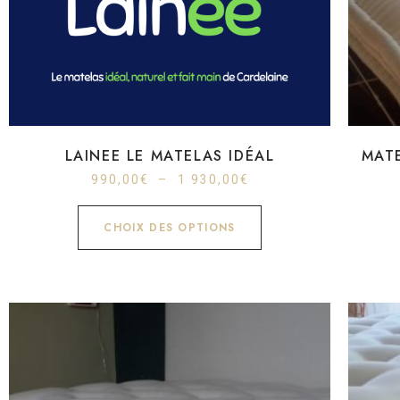
LAINEE LE MATELAS IDÉAL
MATE
990,00
€
–
1 930,00
€
CHOIX DES OPTIONS