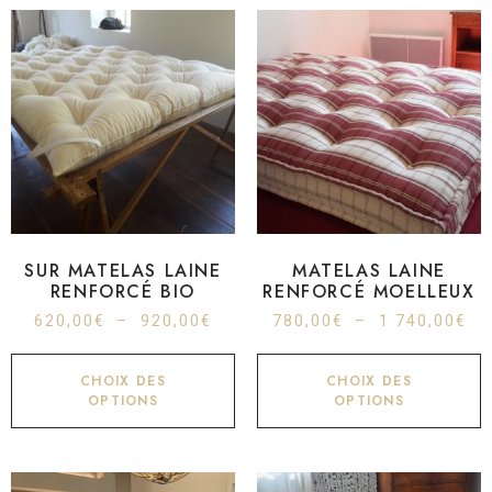
SUR MATELAS LAINE
MATELAS LAINE
RENFORCÉ BIO
RENFORCÉ MOELLEUX
620,00
€
–
920,00
€
780,00
€
–
1 740,00
€
CHOIX DES
CHOIX DES
OPTIONS
OPTIONS