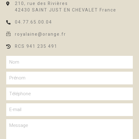
210, rue des Rivières
42430 SAINT JUST EN CHEVALET France
04.77.65.00.04
royalaine@orange.fr
RCS 941 235 491