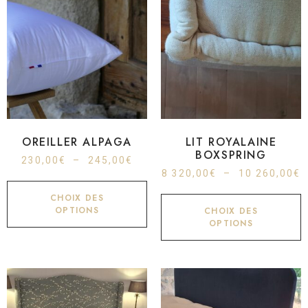
OREILLER ALPAGA
LIT ROYALAINE
BOXSPRING
230,00
€
–
245,00
€
8 320,00
€
–
10 260,00
€
CHOIX DES
OPTIONS
CHOIX DES
OPTIONS