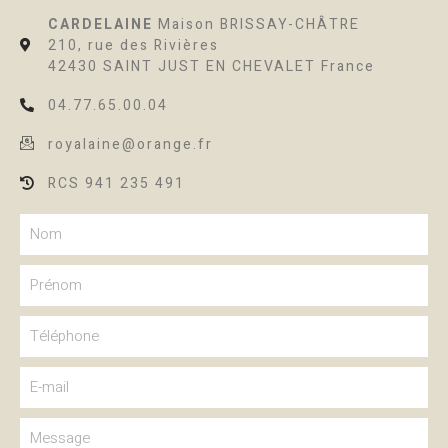
CARDELAINE
Maison BRISSAY-CHÂTRE
210, rue des Rivières
42430 SAINT JUST EN CHEVALET France
04.77.65.00.04
royalaine@orange.fr
RCS 941 235 491