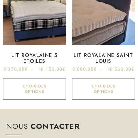
LIT ROYALAINE 5
LIT ROYALAINE SAINT
ETOILES
LOUIS
8 350,00
€
–
10 150,00
€
8 680,00
€
–
10 560,00
€
CHOIX DES
CHOIX DES
OPTIONS
OPTIONS
NOUS
CONTACTER