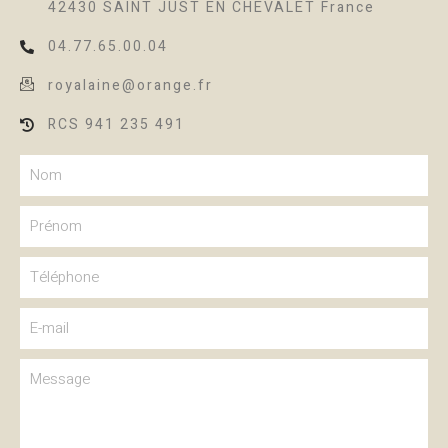
42430 SAINT JUST EN CHEVALET France
04.77.65.00.04
royalaine@orange.fr
RCS 941 235 491